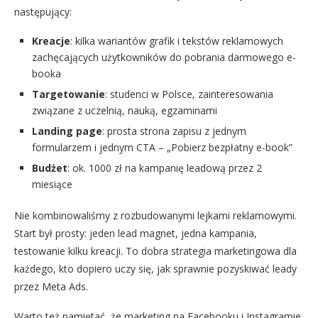
następujący:
Kreacje
: kilka wariantów grafik i tekstów reklamowych
zachęcających użytkowników do pobrania darmowego e-
booka
Targetowanie
: studenci w Polsce, zainteresowania
związane z uczelnią, nauką, egzaminami
Landing page
: prosta strona zapisu z jednym
formularzem i jednym CTA – „Pobierz bezpłatny e-book”
Budżet
: ok. 1000 zł na kampanię leadową przez 2
miesiące
Nie kombinowaliśmy z rozbudowanymi lejkami reklamowymi.
Start był prosty: jeden lead magnet, jedna kampania,
testowanie kilku kreacji. To dobra strategia marketingowa dla
każdego, kto dopiero uczy się, jak sprawnie pozyskiwać leady
przez Meta Ads.
Warto też pamiętać, że marketing na Facebooku i Instagramie