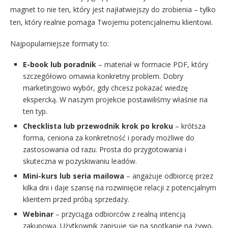
magnet to nie ten, który jest najłatwiejszy do zrobienia – tylko
ten, który realnie pomaga Twojemu potencjalnemu klientowi.
Najpopularniejsze formaty to:
E-book lub poradnik
– materiał w formacie PDF, który
szczegółowo omawia konkretny problem. Dobry
marketingowo wybór, gdy chcesz pokazać wiedzę
ekspercką. W naszym projekcie postawiliśmy właśnie na
ten typ.
Checklista lub przewodnik krok po kroku
– krótsza
forma, ceniona za konkretność i porady możliwe do
zastosowania od razu. Prosta do przygotowania i
skuteczna w pozyskiwaniu leadów.
Mini-kurs lub seria mailowa
– angażuje odbiorcę przez
kilka dni i daje szansę na rozwinięcie relacji z potencjalnym
klientem przed próbą sprzedaży.
Webinar
– przyciąga odbiorców z realną intencją
zakupową. Użytkownik zapisuje się na spotkanie na żywo,