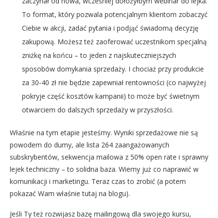
zaczynał od nowa, wcześniej dołożyłbym webinar do lejka.
To format, który pozwala potencjalnym klientom zobaczyć
Ciebie w akcji, zadać pytania i podjąć świadomą decyzję
zakupową. Możesz też zaoferować uczestnikom specjalną
zniżkę na końcu – to jeden z najskuteczniejszych
sposobów domykania sprzedaży. I chociaż przy produkcie
za 30-40 zł nie będzie zapewniał rentowności (co najwyżej
pokryje część kosztów kampanii) to może być świetnym
otwarciem do dalszych sprzedaży w przyszłości.
Właśnie na tym etapie jesteśmy. Wyniki sprzedażowe nie są
powodem do dumy, ale lista 264 zaangażowanych
subskrybentów, sekwencja mailowa z 50% open rate i sprawny
lejek techniczny – to solidna baza. Wiemy już co naprawić w
komunikacji i marketingu. Teraz czas to zrobić (a potem
pokazać Wam właśnie tutaj na blogu).
Jeśli Ty też rozwijasz bazę mailingową dla swojego kursu,